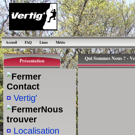
Accueil
FAQ
Liens
Météo
Qui Sommes Nous ? - Ver
Présentation
Créée le 1
Contact
Sarl VERT
¤
Vertig'
Paul CHA
Nous
trouver
Moniteur b
¤
Localisation