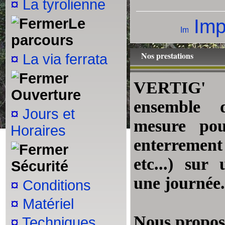
¤
La tyrolienne
Le
Impr
parcours
Nos prestations
¤
La via ferrata
VERTIG' 
Ouverture
ensemble d
¤
Jours et
mesure pou
Horaires
enterremen
etc...) sur
Sécurité
une journée.
¤
Conditions
¤
Matériel
Nous proposo
¤
Techniques