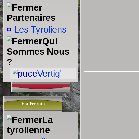
escalade, i
savoir fai
Partenaires
: la haute
¤
Les Tyroliens
Qui
Sommes Nous
?
Vertig'
Date de créa
06:57
Dernière mod
Via Ferrata
@ 21:52
La
Catégorie :
tyrolienne
Page lue
46