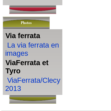
Photos
Via ferrata
La via ferrata en
images
ViaFerrata et
Tyro
ViaFerrata/Clecy
2013