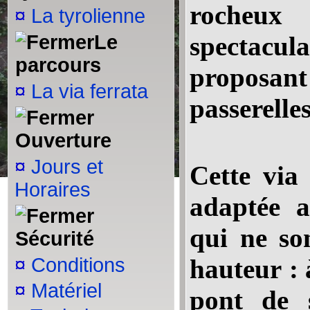
rocheux 
¤
La tyrolienne
Le
spectacu
parcours
proposant 
¤
La via ferrata
passerelles
Ouverture
¤
Jours et
Cette via 
Horaires
adaptée a
qui ne so
Sécurité
¤
Conditions
hauteur : 
¤
Matériel
pont de 