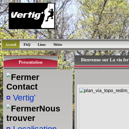
Accueil
FAQ
Liens
Météo
Bienvenue sur La via fe
Présentation
Contact
¤
Vertig'
Nous
trouver