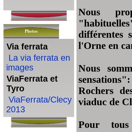
Nous prop
"habituell
Photos
différentes 
l'Orne en can
Via ferrata
La via ferrata en
images
Nous sommes
ViaFerrata et
sensations
Tyro
Rochers des
ViaFerrata/Clecy
viaduc de Cl
2013
Pour tous 