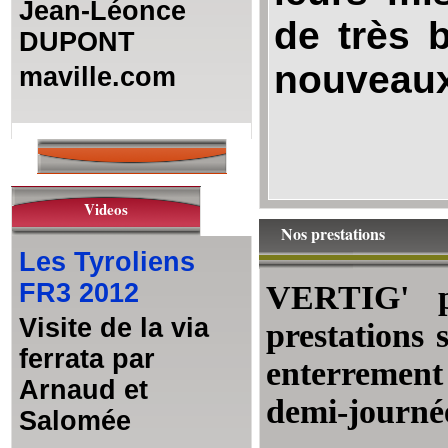
Jean-Léonce
de très 
DUPONT
nouveaux
maville.com
Videos
Nos prestations
Les Tyroliens
FR3 2012
VERTIG' p
Visite de la via
prestations 
ferrata par
enterrement 
Arnaud et
demi-journé
Salomée