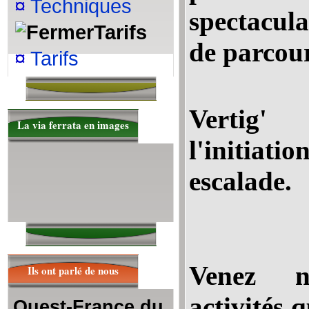
¤
Techniques
spectacula
Tarifs
de parcour
¤
Tarifs
Vertig'
La via ferrata en images
l'initiati
escalade.
Venez n
Ils ont parlé de nous
activités 
Ouest-France du